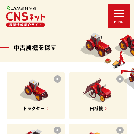
中古農機を探す
0
0
トラクター
田植機
0
0